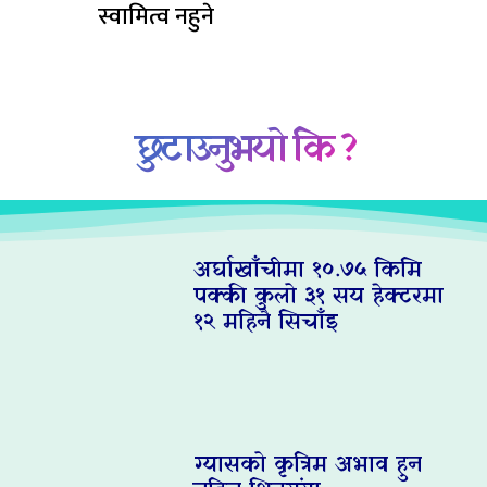
स्वामित्व नहुने
छुटाउनुभयो कि ?
अर्घाखाँचीमा १०.७५ किमि
पक्की कुलो ३१ सय हेक्टरमा
१२ महिनै सिचाँइ
ग्यासको कृत्रिम अभाव हुन