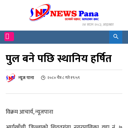
२४ साउन २०८३, आइतबार
पुल बने पछि स्थानिय हर्षित
न्यूज पाना
२०८० चैत्र ८ गते १९:५९
विक्रम आचार्य, न्यूजपाना
अर्घाखाँची जिल्लाको शिततगंगा नगरपालिका वडा नं. ७