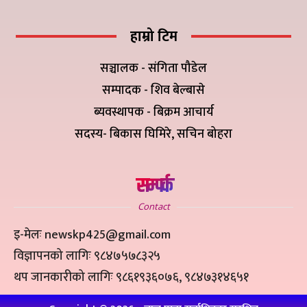
हाम्रो टिम
सञ्चालक - संगिता पौडेल
सम्पादक - शिव बेल्बासे
ब्यवस्थापक - बिक्रम आचार्य
सदस्य- बिकास घिमिरे, सचिन बोहरा
सम्पर्क
Contact
इ-मेलः newskp425@gmail.com
विज्ञापनको लागिः ९८४७५७८३२५
थप जानकारीको लागिः ९८६१९३६०७६, ९८४७३१४६५१