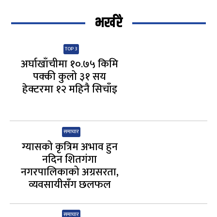
भर्खरै
TOP 3
अर्घाखाँचीमा १०.७५ किमि
पक्की कुलो ३१ सय
हेक्टरमा १२ महिनै सिचाँइ
समाचार
ग्यासको कृत्रिम अभाव हुन
नदिन शितगंगा
नगरपालिकाको अग्रसरता,
व्यवसायीसँग छलफल
समाचार