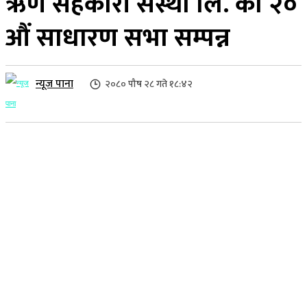
ऋण सहकारी संस्था लि. को २०
औं साधारण सभा सम्पन्न
न्यूज पाना
२०८० पौष २८ गते १८:४२