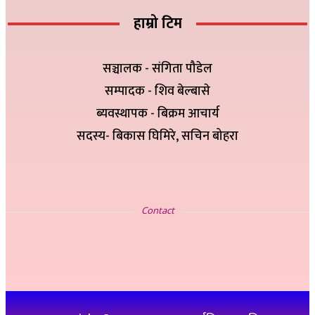
हाम्रो टिम
सञ्चालक - संगिता पौडेल
सम्पादक - शिव बेल्बासे
ब्यवस्थापक - बिक्रम आचार्य
सदस्य- बिकास घिमिरे, सचिन बोहरा
सम्पर्क
Contact
इ-मेलः newskp425@gmail.com
विज्ञापनको लागिः ९८४७५७८३२५
थप जानकारीको लागिः ९८६१९३६०७६, ९८४७३१४६५१