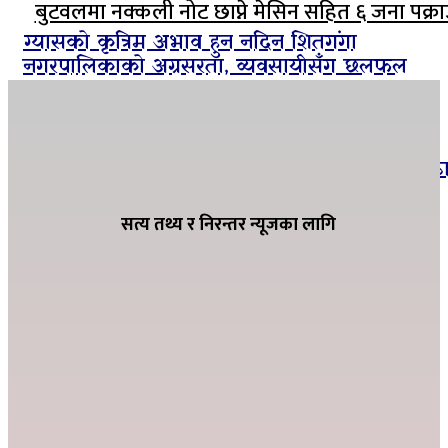
बुटवलमा नक्कली नोट छाप्ने मेसिन सहित ६ जना पक्रा
ग्यासको कृत्रिम अभाव हुन नदिन शितगंगा
नगरपालिकाको अग्रसरता, व्यवसायीसँग छलफल
सार्वजनिक बिदाको दिनमा पनि सामाजिक सुरक्षा
भत्ता नवीकरणमा जुट्यो बाणगंगा नगरपालिका–८ वड
कार्यालय
सत्य तथ्य र निरन्तर न्यूजका लागि