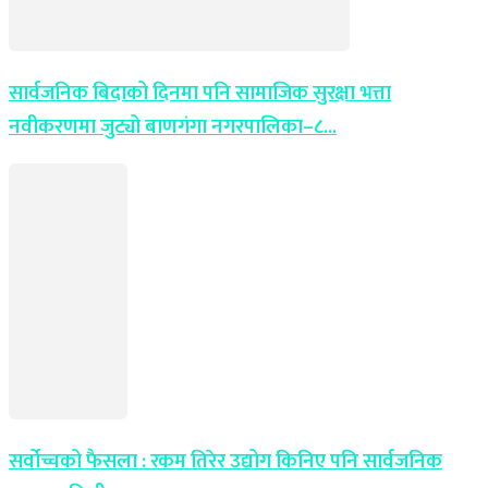
सार्वजनिक बिदाको दिनमा पनि सामाजिक सुरक्षा भत्ता
नवीकरणमा जुट्यो बाणगंगा नगरपालिका–८...
सर्वोच्चको फैसला : रकम तिरेर उद्योग किनिए पनि सार्वजनिक