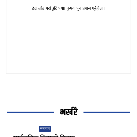
डेटा लोड गर्दा त्रुटि भयो। कृपया पुन: प्रयास गर्नुहोला।
भर्खरै
समाचार