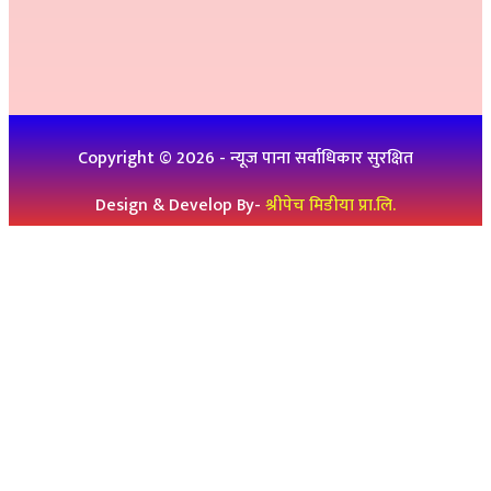
इ-मेलः newskp425@gmail.com
विज्ञापनको लागिः ९८४७५७८३२५
थप जानकारीको लागिः ९८६१९३६०७६, ९८४७३१४६५१
Copyright ©
2026
- न्यूज पाना सर्वाधिकार सुरक्षित
Design & Develop By-
श्रीपेच मिडीया प्रा.लि.