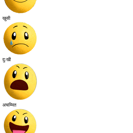
खुसी
दुःखी
अचम्मित