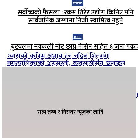
समाचार
सर्वोच्चको फैसला : रकम तिरेर उद्योग किनिए पनि
सार्वजनिक जग्गामा निजी स्वामित्व नहुने
TOP 3
बुटवलमा नक्कली नोट छाप्ने मेसिन सहित ६ जना पक्रा
ग्यासको कृत्रिम अभाव हुन नदिन शितगंगा
नगरपालिकाको अग्रसरता, व्यवसायीसँग छलफल
सार्वजनिक बिदाको दिनमा पनि सामाजिक सुरक्षा
भत्ता नवीकरणमा जुट्यो बाणगंगा नगरपालिका–८ वड
कार्यालय
सत्य तथ्य र निरन्तर न्यूजका लागि