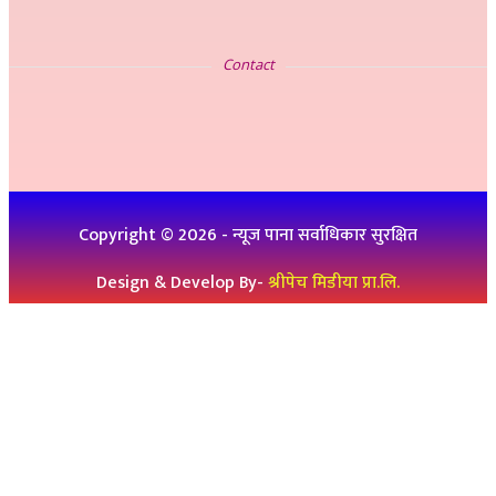
सम्पर्क
Contact
इ-मेलः newskp425@gmail.com
विज्ञापनको लागिः ९८४७५७८३२५
थप जानकारीको लागिः ९८६१९३६०७६, ९८४७३१४६५१
Copyright ©
2026
- न्यूज पाना सर्वाधिकार सुरक्षित
Design & Develop By-
श्रीपेच मिडीया प्रा.लि.