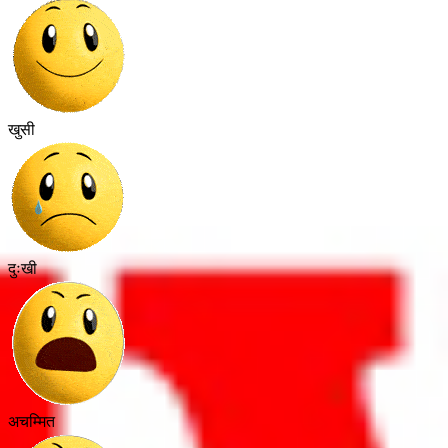
खुसी
दुःखी
अचम्मित