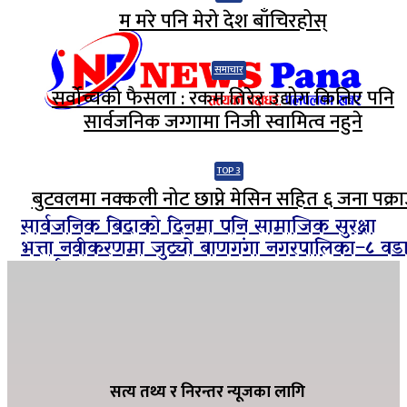
म मरे पनि मेरो देश बाँचिरहोस्
समाचार
सर्वोच्चको फैसला : रकम तिरेर उद्योग किनिए पनि
सार्वजनिक जग्गामा निजी स्वामित्व नहुने
TOP 3
बुटवलमा नक्कली नोट छाप्ने मेसिन सहित ६ जना पक्रा
सार्वजनिक बिदाको दिनमा पनि सामाजिक सुरक्षा
भत्ता नवीकरणमा जुट्यो बाणगंगा नगरपालिका–८ वड
कार्यालय
ग्यासको कृत्रिम अभाव हुन नदिन शितगंगा
नगरपालिकाको अग्रसरता, व्यवसायीसँग छलफल
सत्य तथ्य र निरन्तर न्यूजका लागि