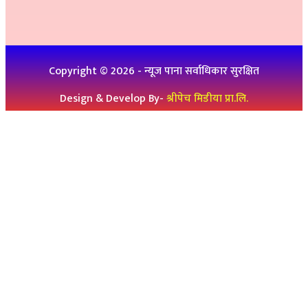
विज्ञापनको लागिः ९८४७५७८३२५
थप जानकारीको लागिः ९८६१९३६०७६, ९८४७३१४६५१
Copyright ©
2026
- न्यूज पाना सर्वाधिकार सुरक्षित
Design & Develop By-
श्रीपेच मिडीया प्रा.लि.