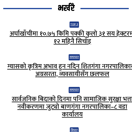
भर्खरै
TOP 3
अर्घाखाँचीमा १०.७५ किमि पक्की कुलो ३१ सय हेक्टर
१२ महिनै सिचाँइ
समाचार
ग्यासको कृत्रिम अभाव हुन नदिन शितगंगा नगरपालिक
अग्रसरता, व्यवसायीसँग छलफल
समाचार
सार्वजनिक बिदाको दिनमा पनि सामाजिक सुरक्षा भत्त
नवीकरणमा जुट्यो बाणगंगा नगरपालिका–८ वडा
कार्यालय
विचार