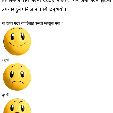
किसिमको रोग भएमा देवदह मेडिकल कलेजमा ५०५ छुटमा
उपचार हुने पनि जानाकारी दिनु भयो ।
यो खबर पढेर तपाईलाई कस्तो महसुस भयो ?
खुसी
दुःखी