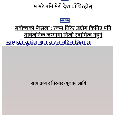
म मरे पनि मेरो देश बाँचिरहोस्
समाचार
सर्वोच्चको फैसला : रकम तिरेर उद्योग किनिए पनि
सार्वजनिक जग्गामा निजी स्वामित्व नहुने
ग्यासको कृत्रिम अभाव हुन नदिन शितगंगा
नगरपालिकाको अग्रसरता, व्यवसायीसँग छलफल
अर्घाखाँचीमा १०.७५ किमि पक्की कुलो ३१ सय
हेक्टरमा १२ महिनै सिचाँइ
सत्य तथ्य र निरन्तर न्यूजका लागि