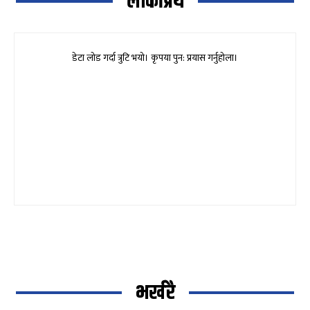
लोकप्रिय
डेटा लोड गर्दा त्रुटि भयो। कृपया पुन: प्रयास गर्नुहोला।
भर्खरै