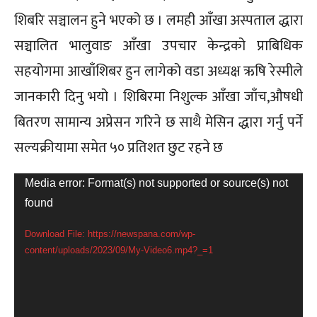
शिबरि सञ्चालन हुने भएको छ । लमही आँखा अस्पताल द्धारा
सञ्चालित भालुवाङ आँखा उपचार केन्द्रको प्राबिधिक
सहयोगमा आखाँशिबर हुन लागेको वडा अध्यक्ष ऋषि रेस्मीले
जानकारी दिनु भयो । शिबिरमा निशुल्क आँखा जाँच,औषधी
बितरण सामान्य अप्रेसन गरिने छ साथै मेसिन द्धारा गर्नु पर्ने
सल्यक्रीयामा समेत ५० प्रतिशत छुट रहने छ
V
Media error: Format(s) not supported or source(s) not
found
i
d
Download File: https://newspana.com/wp-
content/uploads/2023/09/My-Video6.mp4?_=1
e
o
P