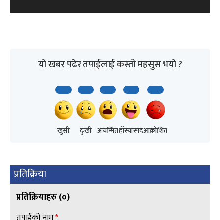
l
a
y
यो खबर पढेर तपाईलाई कस्तो महसुस भयो ?
e
r
खुसी
दुःखी
अचम्मित
हाँस्यास्पद
आक्रोशित
प्रतिक्रिया
प्रतिक्रियाहरु (
०
)
तपाईंको नाम
*