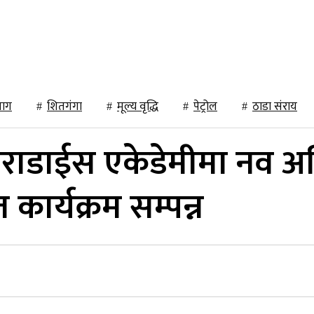
कला/साहित्य
मनोरञ्जन
विचार
भिडिओ संवाद
माग
शितगंगा
मूल्य वृद्धि
पेट्रोल
ठाडा संराय
याराडाईस एकेडेमीमा नव अव
ार्यक्रम सम्पन्न