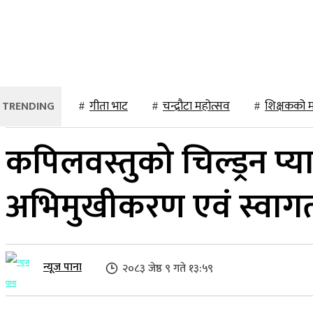
२१ साउन २०८३, बिहिबार
प्रदेश
होमपेज
समाचार
खेलकुद
विश्व
गीता भाट
चन्द्रौटा महोत्सव
शिक्षकको 
कपिलवस्तुको चिल्ड्रन प्
अभिमुखीकरण एवं स्वागत क
न्यूज पाना
२०८३ जेष्ठ ९ गते १३:५९