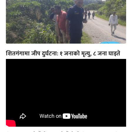
शितगंगामा जीप दुर्घटना: १ जनाको मृत्यु, ८ जना घाइते