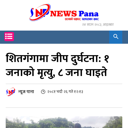
२४ साउन २०८३, आइतबार
शितगंगामा जीप दुर्घटना: १
जनाको मृत्यु, ८ जना घाइते
न्यूज पाना
२०८१ भदौ २६ गते १२:१३