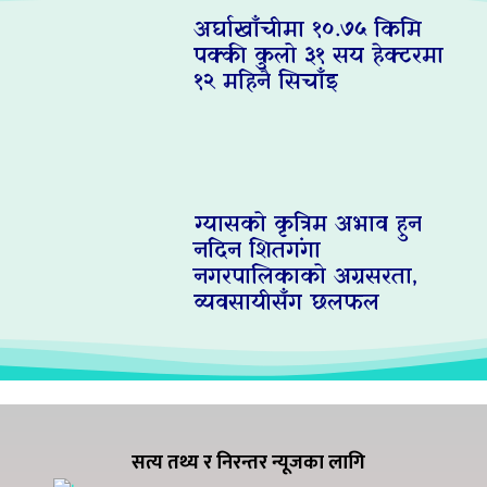
अर्घाखाँचीमा १०.७५ किमि
पक्की कुलो ३१ सय हेक्टरमा
१२ महिनै सिचाँइ
ग्यासको कृत्रिम अभाव हुन
नदिन शितगंगा
नगरपालिकाको अग्रसरता,
व्यवसायीसँग छलफल
सत्य तथ्य र निरन्तर न्यूजका लागि