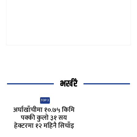
भर्खरै
TOP 3
अर्घाखाँचीमा १०.७५ किमि
पक्की कुलो ३१ सय
हेक्टरमा १२ महिनै सिचाँइ