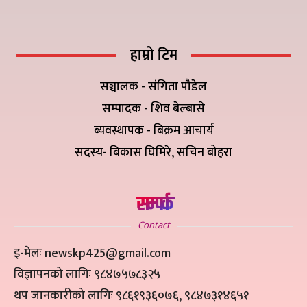
हाम्रो टिम
सञ्चालक - संगिता पौडेल
सम्पादक - शिव बेल्बासे
ब्यवस्थापक - बिक्रम आचार्य
सदस्य- बिकास घिमिरे, सचिन बोहरा
सम्पर्क
Contact
इ-मेलः newskp425@gmail.com
विज्ञापनको लागिः ९८४७५७८३२५
थप जानकारीको लागिः ९८६१९३६०७६, ९८४७३१४६५१