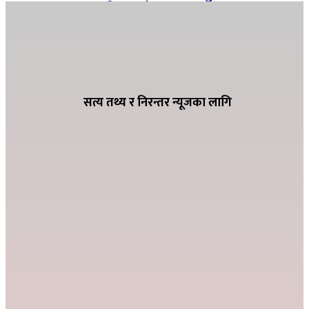
हेक्टरमा १२ महिनै सिचाँइ
ग्यासको कृत्रिम अभाव हुन नदिन शितगंगा
नगरपालिकाको अग्रसरता, व्यवसायीसँग छलफल
सत्य तथ्य र निरन्तर न्यूजका लागि