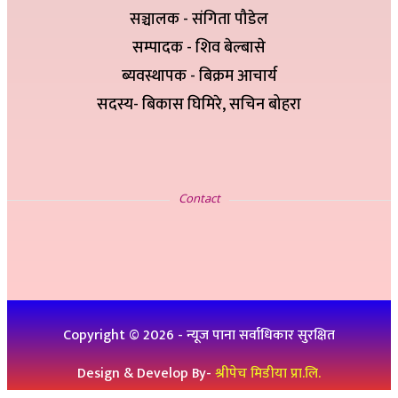
सञ्चालक - संगिता पौडेल
सम्पादक - शिव बेल्बासे
ब्यवस्थापक - बिक्रम आचार्य
सदस्य- बिकास घिमिरे, सचिन बोहरा
सम्पर्क
Contact
इ-मेलः newskp425@gmail.com
विज्ञापनको लागिः ९८४७५७८३२५
थप जानकारीको लागिः ९८६१९३६०७६, ९८४७३१४६५१
Copyright ©
2026
- न्यूज पाना सर्वाधिकार सुरक्षित
Design & Develop By-
श्रीपेच मिडीया प्रा.लि.