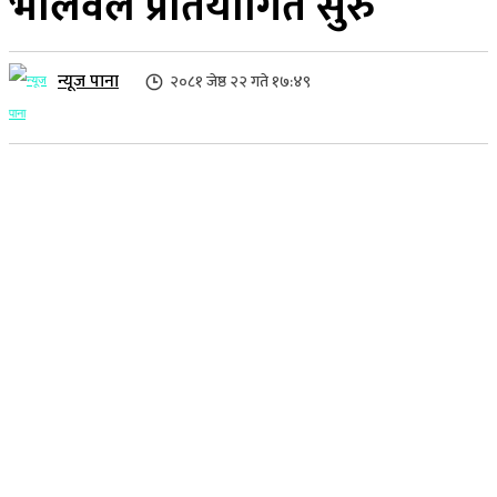
भलिवल प्रतियोगित सुरु
न्यूज पाना
२०८१ जेष्ठ २२ गते १७:४९