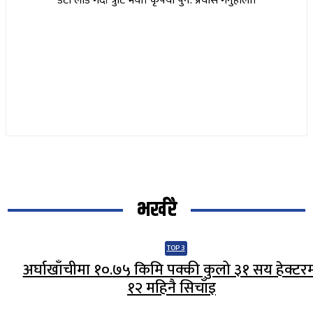
डेटा लोड गर्दा त्रुटि भयो। कृपया पुन: प्रयास गर्नुहोला।
भर्खरै
TOP 3
अर्घाखाँचीमा १०.७५ किमि पक्की कुलो ३१ सय हेक्टर
१२ महिनै सिचाँइ