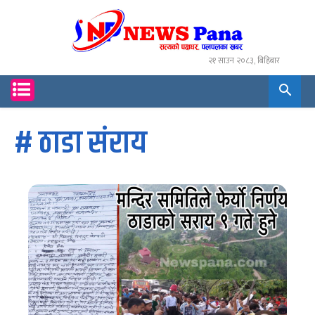
२१ साउन २०८३, बिहिबार
#
ठाडा संराय